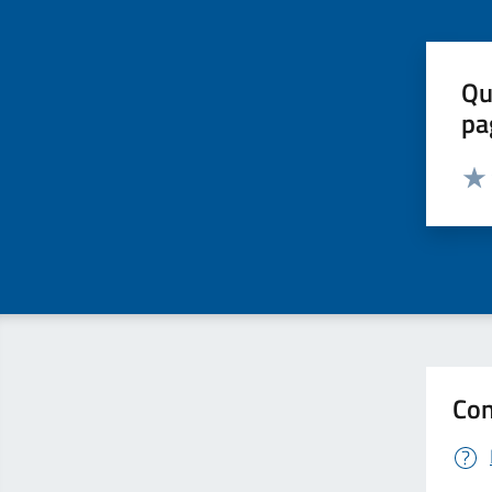
Qu
pa
Valut
Valu
Con