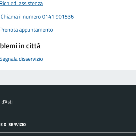
Richiedi assistenza
Chiama il numero 0141 901536
Prenota appuntamento
blemi in città
Segnala disservizio
d'Asti
E DI SERVIZIO