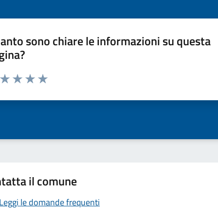
anto sono chiare le informazioni su questa
gina?
a da 1 a 5 stelle la pagina
ta 1 stelle su 5
Valuta 2 stelle su 5
Valuta 3 stelle su 5
Valuta 4 stelle su 5
Valuta 5 stelle su 5
tatta il comune
Leggi le domande frequenti