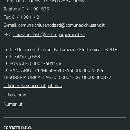
C.F. 80003290055 - P.Iva: 01253700056
Telefono:
0141 901536
Fax: 0141 901142
E-mail:
PEC:
Codice Univoco Ufficio per Fatturazione Elettronica UFU3TB
Codice iPA: c_c658
CC.POSTALE: 000013401146
CC.BANCARIO: IT12M0608510316000000020054
TESORERIA UNICA: IT95F0100004306TU0000000837
Ufficio Relazioni con il pubblico
Uffici e orari
Numeri utili
CONTATTI D.P.O.