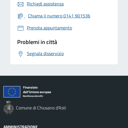
Richiedi assistenza
Chiama il numero 0141 901536
Prenota appuntamento
Problemi in città
Segnala disservizio
Comune di Chiusano d'Asti
AMMINISTRAZIONE