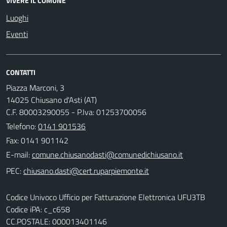
VIVERE IL COMUNE
Luoghi
Eventi
CONTATTI
Piazza Marconi, 3
14025 Chiusano d'Asti (AT)
C.F. 80003290055 - P.Iva: 01253700056
Telefono:
0141 901536
Fax: 0141 901142
E-mail:
PEC:
Codice Univoco Ufficio per Fatturazione Elettronica UFU3TB
Codice iPA: c_c658
CC.POSTALE: 000013401146