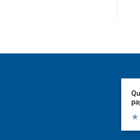
Qu
pa
Valut
Valu