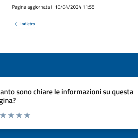
Pagina aggiornata il 10/04/2024 11:55
Indietro
anto sono chiare le informazioni su questa
gina?
a da 1 a 5 stelle la pagina
ta 1 stelle su 5
Valuta 2 stelle su 5
Valuta 3 stelle su 5
Valuta 4 stelle su 5
Valuta 5 stelle su 5