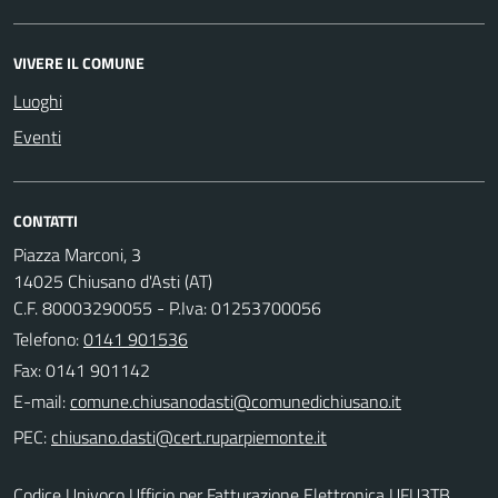
VIVERE IL COMUNE
Luoghi
Eventi
CONTATTI
Piazza Marconi, 3
14025 Chiusano d'Asti (AT)
C.F. 80003290055 - P.Iva: 01253700056
Telefono:
0141 901536
Fax: 0141 901142
E-mail:
PEC:
Codice Univoco Ufficio per Fatturazione Elettronica UFU3TB