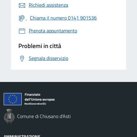
Richiedi assistenza
Chiama il numero 0141 901536
Prenota appuntamento
Problemi in città
Segnala disservizio
Comune di Chiusano d'Asti
AMMINISTRAZIONE