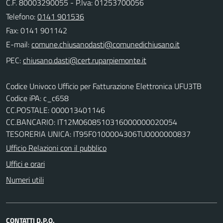
C.F. 80003290055 - P.Iva: 01253700056
Telefono:
0141 901536
Fax: 0141 901142
E-mail:
PEC:
Codice Univoco Ufficio per Fatturazione Elettronica UFU3TB
Codice iPA: c_c658
CC.POSTALE: 000013401146
CC.BANCARIO: IT12M0608510316000000020054
TESORERIA UNICA: IT95F0100004306TU0000000837
Ufficio Relazioni con il pubblico
Uffici e orari
Numeri utili
CONTATTI D.P.O.