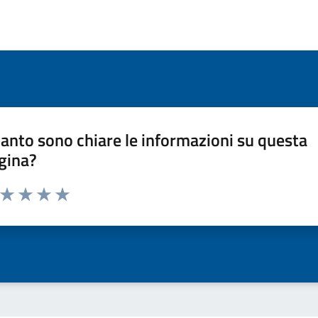
anto sono chiare le informazioni su questa
gina?
a da 1 a 5 stelle la pagina
ta 1 stelle su 5
Valuta 2 stelle su 5
Valuta 3 stelle su 5
Valuta 4 stelle su 5
Valuta 5 stelle su 5