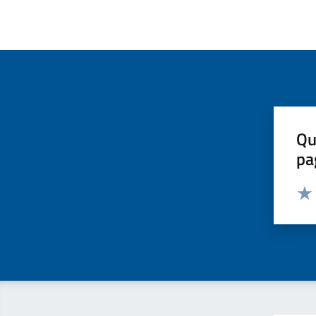
Qu
pa
Valut
Valu