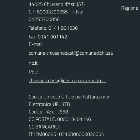
14025 Chiusano d'Asti (AT)
Regione
C.F. 80003290055 - P.Iva:
01253700056
Telefono:
0141 901536
Fax: 0141 901142
E-mail:
PEC:
Codice Univoco Ufficio per Fatturazione
Elettronica UFU3TB
Codice iPA: c_c658
CC.POSTALE: 000013401146
CC.BANCARIO:
IT12M0608510316000000020054